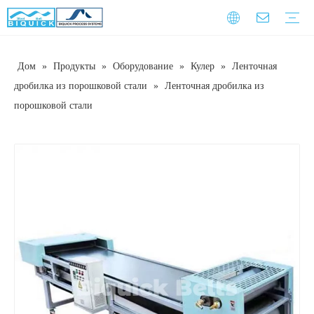
Дом
»
Продукты
»
Оборудование
»
Кулер
»
Ленточная
Стальные ремни
Оборудование
Услуга
Гарантийное обучение
Скачать
Часто задаваемые вопросы
Видео
Введение компании
Корпоративная культура
История развития
дробилка из порошковой стали
»
Ленточная дробилка из
порошковой стали