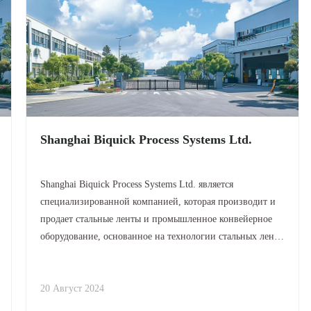
Shanghai Biquick Process Systems Ltd.
Shanghai Biquick Process Systems Ltd. является
специализированной компанией, которая производит и
продает стальные ленты и промышленное конвейерное
оборудование, основанное на технологии стальных лент,
позиционируя нашу продукцию в авангарде отрасли. Мы
обеспечиваем проектирование, производство, монтаж и
ввод в эксплуатацию
20 Август 2024