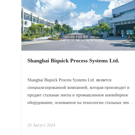
Shanghai Biquick Process Systems Ltd.
Shanghai Biquick Process Systems Ltd. является
специализированной компанией, которая производит и
продает стальные ленты и промышленное конвейерное
оборудование, основанное на технологии стальных лент,
позиционируя нашу продукцию в авангарде отрасли. Мы
обеспечиваем проектирование, производство, монтаж и
ввод в эксплуатацию
20 Август 2024