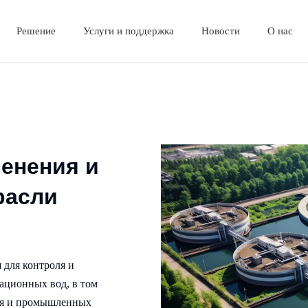
Решение
Услуги и поддержка
Новости
О нас
Корпоративная культура
Часто задаваемые вопросы
енения и
расли
для контроля и
ационных вод, в том
ния и промышленных