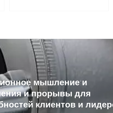
ионное мышление и
шения и прорывы для
бностей клиентов и лидер