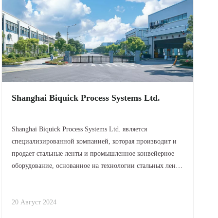
Shanghai Biquick Process Systems Ltd.
Shanghai Biquick Process Systems Ltd. является
специализированной компанией, которая производит и
продает стальные ленты и промышленное конвейерное
оборудование, основанное на технологии стальных лент,
позиционируя нашу продукцию в авангарде отрасли. Мы
обеспечиваем проектирование, производство, монтаж и
ввод в эксплуатацию
20 Август 2024