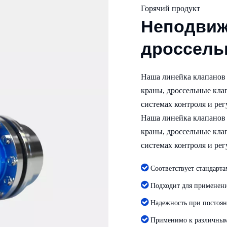
Горячий продукт
Неподви
дроссель
Наша линейка клапанов 
краны, дроссельные клап
системах контроля и р
Наша линейка клапанов 
краны, дроссельные клап
системах контроля и р

Соответствует стандарт

Подходит для применени

Надежность при постоян

Применимо к различным 