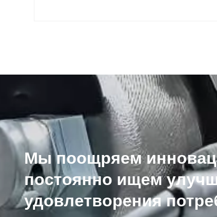
Мы поощряем инновац
постоянно ищем улуч
удовлетворения потре