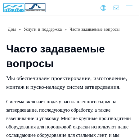
Дом
»
Услуги и поддержка
»
Часто задаваемые вопросы
Стальные ремни
Оборудование
Услуга
Гарантийное обучение
Скачать
Часто задаваемые вопросы
Видео
Введение компании
Корпоративная культура
История развития
Часто задаваемые
вопросы
Мы обеспечиваем проектирование, изготовление,
монтаж и пуско-наладку систем затвердевания.
Система включает подачу расплавленного сырья на
затвердевание, последующую обработку, а также
взвешивание и упаковку. Многие крупные производители
оборудования для порошковой окраски используют наше
охлаждающее оборудование для стальных лент, и мы