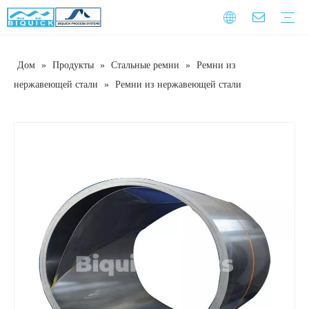
Дом
»
Продукты
»
Стальные ремни
»
Ремни из
Стальные ремни
Оборудование
Услуга
Гарантийное обучение
Скачать
Часто задаваемые вопросы
Видео
Введение компании
Корпоративная культура
История развития
нержавеющей стали
»
Ремни из нержавеющей стали