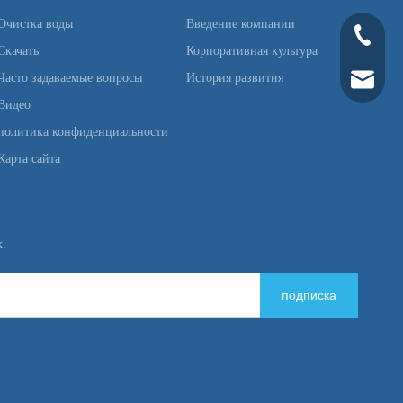
Очистка воды
Введение компании
+86-139
Скачать
Корпоративная культура
Часто задаваемые вопросы
История развития
+86-21-6
ken.feng
Видео
политика конфиденциальности
Карта сайта
к.
подписка