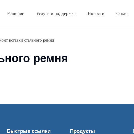
Решение
Услуги и поддержка
Новости
О нас
Корпоративная культура
Часто задаваемые вопросы
монт вставки стального ремня
ьного ремня
Быстрые ссылки
Продукты