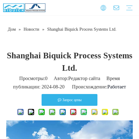
Дом
»
Новости
»
Shanghai Biquick Process Systems Ltd.
Стальные ремни
Оборудование
Услуга
Гарантийное обучение
Скачать
Часто задаваемые вопросы
Видео
Введение компании
Корпоративная культура
История развития
Shanghai Biquick Process Systems
Ltd.
Просмотры:
0
Автор:Pедактор сайта Время
публикации: 2024-08-20 Происхождение:
Работает
Запрос цены